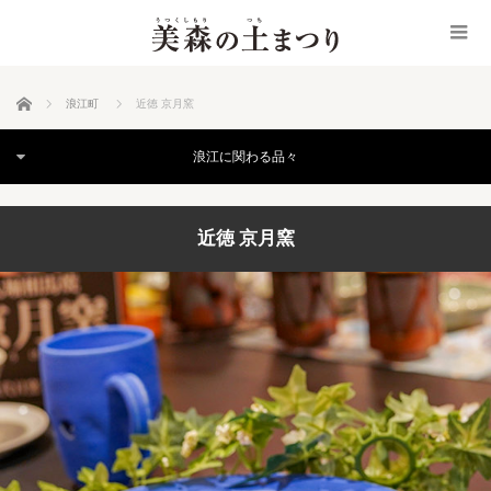
ホーム
浪江町
近徳 京月窯
浪江に関わる品々
近徳 京月窯