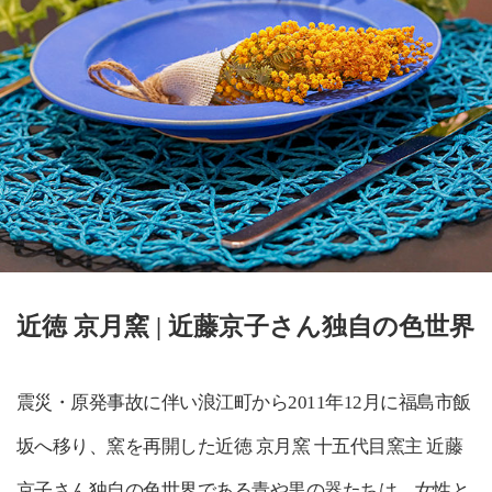
近徳 京月窯 | 近藤京子さん独自の色世界
震災・原発事故に伴い浪江町から2011年12月に福島市飯
坂へ移り、窯を再開した近徳 京月窯 十五代目窯主 近藤
京子さん独自の色世界である青や黒の器たちは、女性と