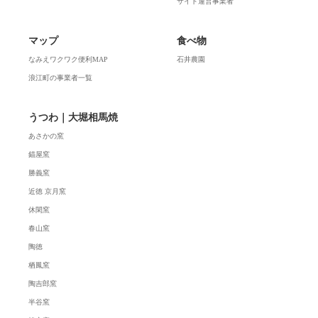
サイト運営事業者
マップ
食べ物
なみえワクワク便利MAP
石井農園
浪江町の事業者一覧
うつわ｜大堀相馬焼
あさかの窯
錨屋窯
勝義窯
近徳 京月窯
休閑窯
春山窯
陶徳
栖鳳窯
陶吉郎窯
半谷窯