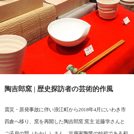
陶吉郎窯 | 歴史探訪者の芸術的作風
震災・原発事故に伴い浪江町から2018年4月にいわき市
四倉へ移り、窯を再開した陶吉郎窯 窯主 近藤学さんと
ご子息の賢（たかし）さん。近藤家陶業の始祖である初