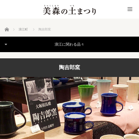
ホーム
浪江町
陶吉郎窯
浪江に関わる品々
陶吉郎窯